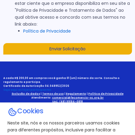
estar ciente que a empresa disponibiliza em seu site a
"Politica de Privacidade e Tratamento de Dados" ao
qual obtive acesso e concordo com seus termos no
link abaixo:
Política de Privacidade
Enviar Solicitação
A cada R$ 200,00 em compras você ganha 01 (um) número da sorte. Consulte o
regulamento e participe.
Certificado de Autorização 04.048952/2026
Veja aqui as lojas participantes
Exclusão de dados
|
Termos de uso
|
Regulamento
|
Política de Privacidade
Atendimento:
comercial@fecomercio-sc.org.br
SAC:
(48) 99184-0818
Cookies
Neste site, nós e os nossos parceiros usamos cookies
para diferentes propósitos, inclusive para facilitar a